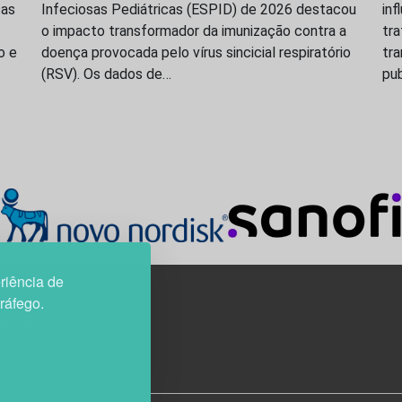
ças
Infeciosas Pediátricas (ESPID) de 2026 destacou
inf
o impacto transformador da imunização contra a
tr
o e
doença provocada pelo vírus sincicial respiratório
tr
(RSV). Os dados de…
pu
riência de
tráfego.
3H, esc. 37