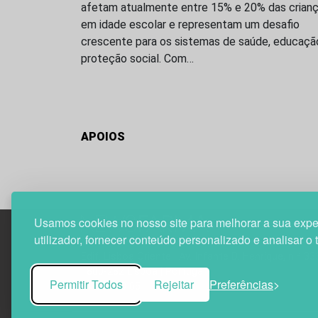
afetam atualmente entre 15% e 20% das crian
em idade escolar e representam um desafio
crescente para os sistemas de saúde, educaçã
proteção social. Com…
APOIOS
Usamos cookies no nosso site para melhorar a sua expe
utilizador, fornecer conteúdo personalizado e analisar o 
Edif. Lisboa Oriente | Av. Infante D. Henrique, n.º 33
1800-282 Lisboa | Portugal
Permitir Todos
Rejeitar
Preferências
21 850 40 65