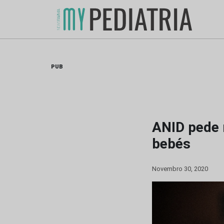
Skip
to
content
PUB
ANID pede 
bebés
Novembro 30, 2020