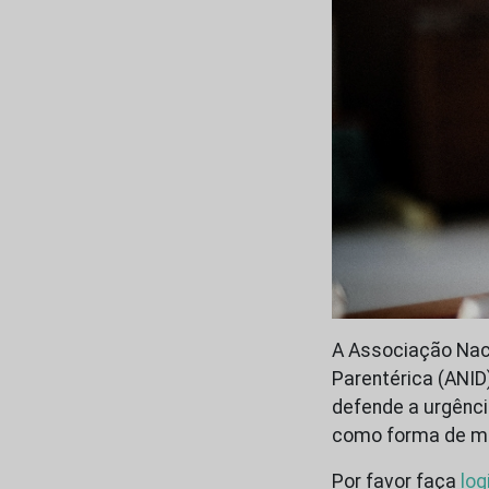
A Associação Nacio
Parentérica (ANID
defende a urgênc
como forma de mi
Por favor faça
log