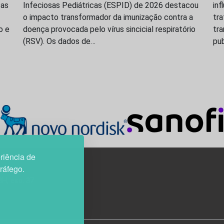
ças
Infeciosas Pediátricas (ESPID) de 2026 destacou
inf
o impacto transformador da imunização contra a
tr
o e
doença provocada pelo vírus sincicial respiratório
tr
(RSV). Os dados de…
pu
riência de
tráfego.
3H, esc. 37