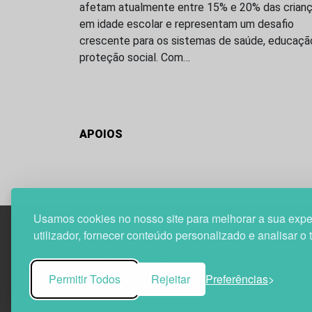
afetam atualmente entre 15% e 20% das crian
em idade escolar e representam um desafio
crescente para os sistemas de saúde, educaçã
proteção social. Com…
APOIOS
Usamos cookies no nosso site para melhorar a sua expe
utilizador, fornecer conteúdo personalizado e analisar o 
Edif. Lisboa Oriente | Av. Infante D. Henrique, n.º 33
1800-282 Lisboa | Portugal
Permitir Todos
Rejeitar
Preferências
21 850 40 65