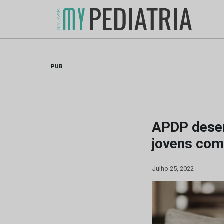
Skip
to
content
PUB
APDP desen
jovens com
Julho 25, 2022