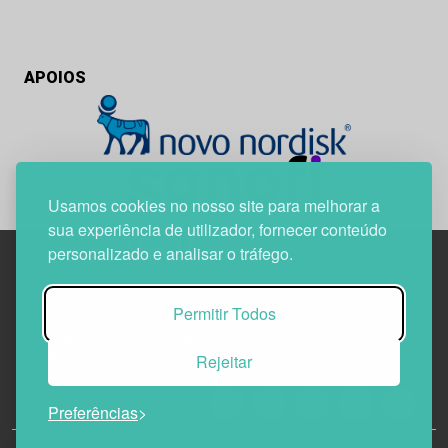
APOIOS
Usamos cookies no nosso site para melhorar a
sua experiência de utilizador, fornecer conteúdo
personalizado e analisar o tráfego.
Edif. Lisboa Oriente | Av. Infante D. Henrique, n.º 333H, esc.
Permitir Todos
37
1800-282 Lisboa | Portugal
Rejeitar
21 850 40 65
Preferências