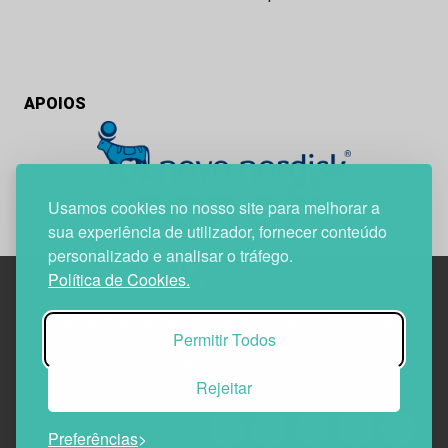
APOIOS
Usamos cookies no nosso site para melhorar a
sua experiência de utilizador, fornecer conteúdo
personalizado e analisar o tráfego.
Política de Cookies.
Edif. Lisboa Oriente | Av. Infante D. Henrique, n.º 333H, esc.
Permitir Todos
37
1800-282 Lisboa | Portugal
Rejeitar
21 850 40 65
Preferências