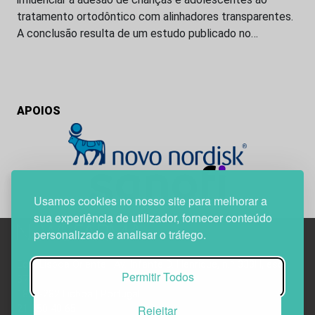
tratamento ortodôntico com alinhadores transparentes.
A conclusão resulta de um estudo publicado no…
APOIOS
Usamos cookies no nosso site para melhorar a
sua experiência de utilizador, fornecer conteúdo
personalizado e analisar o tráfego.
Edif. Lisboa Oriente | Av. Infante D. Henrique, n.º 333H, esc.
Permitir Todos
37
1800-282 Lisboa | Portugal
Rejeitar
21 850 40 65