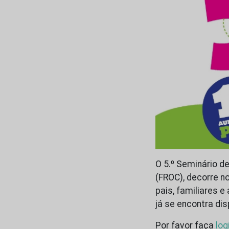
O 5.º Seminário d
(FROC), decorre no
pais, familiares 
já se encontra dis
Por favor faça
log