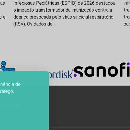
ças
Infeciosas Pediátricas (ESPID) de 2026 destacou
inf
o impacto transformador da imunização contra a
tr
o e
doença provocada pelo vírus sincicial respiratório
tr
(RSV). Os dados de…
pu
riência de
tráfego.
3H, esc. 37