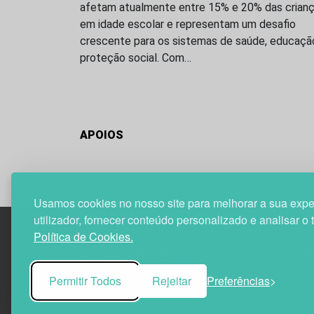
afetam atualmente entre 15% e 20% das crian
em idade escolar e representam um desafio
crescente para os sistemas de saúde, educaçã
proteção social. Com…
APOIOS
Usamos cookies no nosso site para melhorar a sua expe
utilizador, fornecer conteúdo personalizado e analisar o 
Política de Cookies.
Edif. Lisboa Oriente | Av. Infante D. Henrique, n.º 33
1800-282 Lisboa | Portugal
Permitir Todos
Rejeitar
Preferências
21 850 40 65