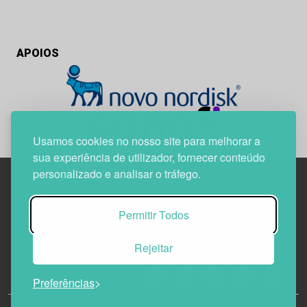
APOIOS
Usamos cookies no nosso site para melhorar a
sua experiência de utilizador, fornecer conteúdo
personalizado e analisar o tráfego.
Edif. Lisboa Oriente | Av. Infante D. Henrique, n.º 333H, esc.
Permitir Todos
37
1800-282 Lisboa | Portugal
Rejeitar
21 850 40 65
Preferências