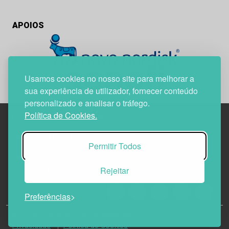
APOIOS
Usamos cookies no nosso site para melhorar a
sua experiência de utilizador, fornecer conteúdo
personalizado e analisar o tráfego.
Política de Cookies.
Edif. Lisboa Oriente | Av. Infante D. Henrique, n.º 333H, esc.
Permitir Todos
37
1800-282 Lisboa | Portugal
Rejeitar
21 850 40 65
Preferências
© 2026 Todos os Direitos Reservados.
Política de
Privacidade
Política de Cookies