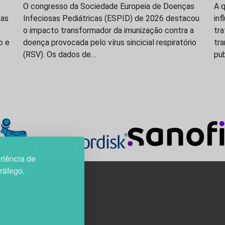
O congresso da Sociedade Europeia de Doenças
A q
ças
Infeciosas Pediátricas (ESPID) de 2026 destacou
inf
o impacto transformador da imunização contra a
tr
o e
doença provocada pelo vírus sincicial respiratório
tr
(RSV). Os dados de…
pu
riência de
tráfego.
3H, esc. 37