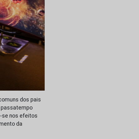
comuns dos pais
te passatempo
-se nos efeitos
umento da