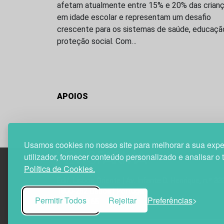
afetam atualmente entre 15% e 20% das crian
em idade escolar e representam um desafio
crescente para os sistemas de saúde, educaçã
proteção social. Com…
APOIOS
Usamos cookies no nosso site para melhorar a sua expe
utilizador, fornecer conteúdo personalizado e analisar o 
Política de Cookies.
Edif. Lisboa Oriente | Av. Infante D. Henrique, n.º 33
1800-282 Lisboa | Portugal
Permitir Todos
Rejeitar
Preferências
21 850 40 65