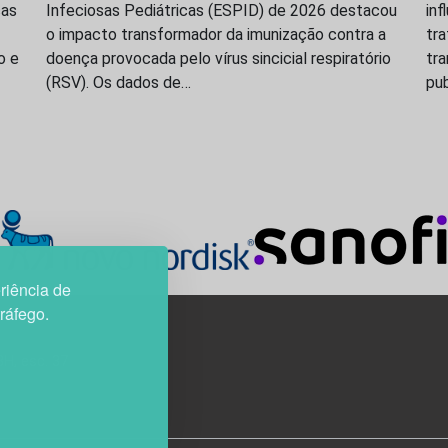
ças
Infeciosas Pediátricas (ESPID) de 2026 destacou
inf
o impacto transformador da imunização contra a
tr
o e
doença provocada pelo vírus sincicial respiratório
tr
(RSV). Os dados de…
pu
riência de
tráfego.
3H, esc. 37