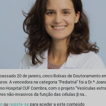
o passado 20 de janeiro, cinco Bolsas de Doutoramento e
uros. A vencedora na categoria “Pediatria” foi a Dr.ª Joan
 no Hospital CUF Coimbra, com o projeto “Vesículas extr
res não-invasivos da função das células β na…
in
ou
registe-se
para aceder a este conteúdo