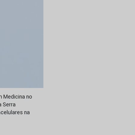
m Medicina no
a Serra
acelulares na