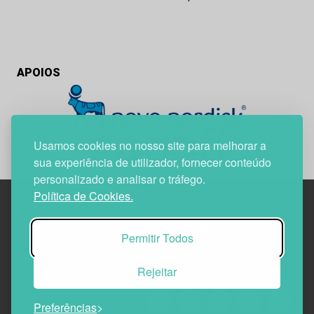
APOIOS
Usamos cookies no nosso site para melhorar a
sua experiência de utilizador, fornecer conteúdo
personalizado e analisar o tráfego.
Política de Cookies.
Edif. Lisboa Oriente | Av. Infante D. Henrique, n.º 333H, esc.
Permitir Todos
37
1800-282 Lisboa | Portugal
Rejeitar
21 850 40 65
Preferências