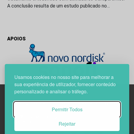
A conclusão resulta de um estudo publicado no…
APOIOS
Usamos cookies no nosso site para melhorar a
sua experiência de utilizador, fornecer conteúdo
personalizado e analisar o tráfego.
Edif. Lisboa Oriente | Av. Infante D. Henrique, n.º 333H, esc.
Permitir Todos
37
1800-282 Lisboa | Portugal
Rejeitar
21 850 40 65