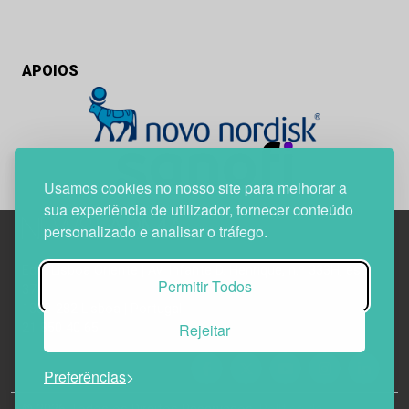
APOIOS
Usamos cookies no nosso site para melhorar a
sua experiência de utilizador, fornecer conteúdo
personalizado e analisar o tráfego.
Edif. Lisboa Oriente | Av. Infante D. Henrique, n.º 333H, esc.
Permitir Todos
37
1800-282 Lisboa | Portugal
Rejeitar
21 850 40 65
Preferências