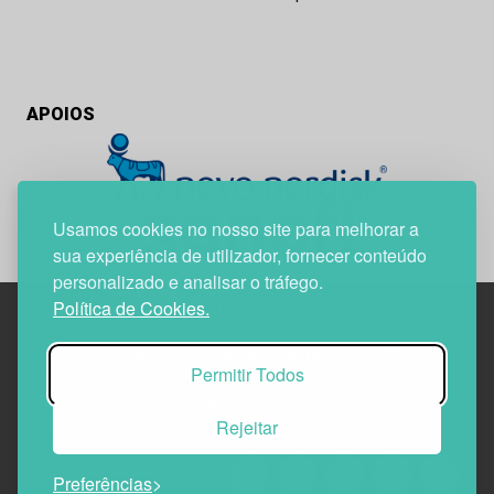
APOIOS
Usamos cookies no nosso site para melhorar a
sua experiência de utilizador, fornecer conteúdo
personalizado e analisar o tráfego.
Política de Cookies.
Edif. Lisboa Oriente | Av. Infante D. Henrique, n.º 333H, esc.
Permitir Todos
37
1800-282 Lisboa | Portugal
Rejeitar
21 850 40 65
Preferências