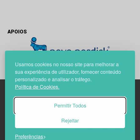
APOIOS
Usamos cookies no nosso site para melhorar a
sua experiência de utilizador, fornecer conteúdo
personalizado e analisar o tráfego.
Política de Cookies.
Edif. Lisboa Oriente | Av. Infante D. Henrique, n.º 333H, esc.
Permitir Todos
37
1800-282 Lisboa | Portugal
Rejeitar
21 850 40 65
Preferências