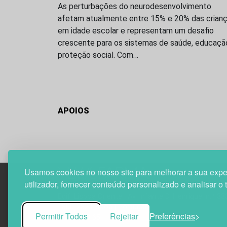
As perturbações do neurodesenvolvimento
afetam atualmente entre 15% e 20% das crian
em idade escolar e representam um desafio
crescente para os sistemas de saúde, educaçã
proteção social. Com…
APOIOS
Usamos cookies no nosso site para melhorar a sua expe
utilizador, fornecer conteúdo personalizado e analisar o 
Edif. Lisboa Oriente | Av. Infante D. Henrique, n.º 33
1800-282 Lisboa | Portugal
Permitir Todos
Rejeitar
Preferências
21 850 40 65