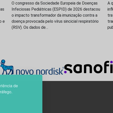
O congresso da Sociedade Europeia de Doenças
A q
ças
Infeciosas Pediátricas (ESPID) de 2026 destacou
inf
o impacto transformador da imunização contra a
tr
o e
doença provocada pelo vírus sincicial respiratório
tr
(RSV). Os dados de…
pu
riência de
tráfego.
3H, esc. 37