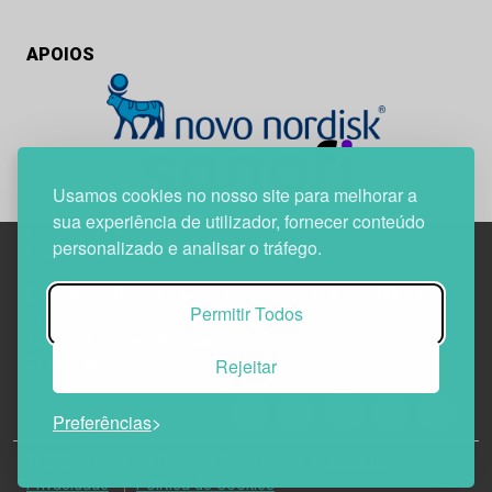
APOIOS
Usamos cookies no nosso site para melhorar a
sua experiência de utilizador, fornecer conteúdo
personalizado e analisar o tráfego.
Edif. Lisboa Oriente | Av. Infante D. Henrique, n.º 333H, esc.
Permitir Todos
37
1800-282 Lisboa | Portugal
Rejeitar
21 850 40 65
Preferências
© 2026 Todos os Direitos Reservados.
Política de
Privacidade
Política de Cookies