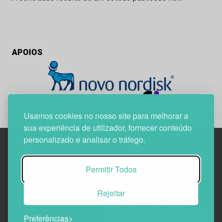
APOIOS
Usamos cookies no nosso site para melhorar a
sua experiência de utilizador, fornecer conteúdo
personalizado e analisar o tráfego.
Edif. Lisboa Oriente | Av. Infante D. Henrique, n.º 333H, esc.
Permitir Todos
37
1800-282 Lisboa | Portugal
Rejeitar
21 850 40 65
Preferências