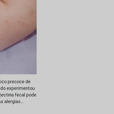
tico precoce de
studo experimentou
tectina fecal pode
As alergias…