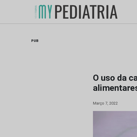
Skip
to
content
PUB
O uso da ca
alimentare
Março 7, 2022