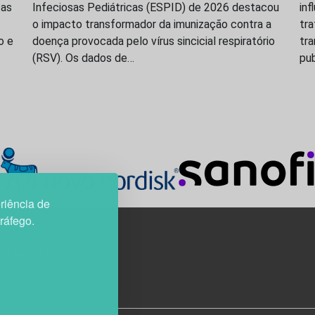
ças
Infeciosas Pediátricas (ESPID) de 2026 destacou
inf
o impacto transformador da imunização contra a
tr
o e
doença provocada pelo vírus sincicial respiratório
tr
(RSV). Os dados de…
pu
riência de
tráfego.
3H, esc. 37