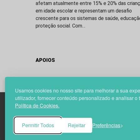
afetam atualmente entre 15% e 20% das crian
em idade escolar e representam um desafio
crescente para os sistemas de saúde, educaçã
proteção social. Com…
APOIOS
Usamos cookies no nosso site para melhorar a sua expe
utilizador, fornecer conteúdo personalizado e analisar o 
Política de Cookies.
Edif. Lisboa Oriente | Av. Infante D. Henrique, n.º 33
1800-282 Lisboa | Portugal
Permitir Todos
Rejeitar
Preferências
21 850 40 65