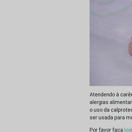
Atendendo à carên
alergias alimenta
o uso da calprotec
ser usada para mo
Por favor faça
log