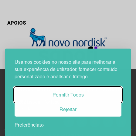
APOIOS
Usamos cookies no nosso site para melhorar a
sua experiência de utilizador, fornecer conteúdo
personalizado e analisar o tráfego.
Edif. Lisboa Oriente | Av. Infante D. Henrique, n.º 333H, esc.
Permitir Todos
37
1800-282 Lisboa | Portugal
Rejeitar
21 850 40 65
Preferências
© 2026 Todos os Direitos Reservados.
Política de