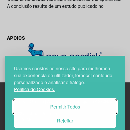
A conclusão resulta de um estudo publicado no…
APOIOS
Usamos cookies no nosso site para melhorar a
sua experiência de utilizador, fornecer conteúdo
personalizado e analisar o tráfego.
Política de Cookies.
Edif. Lisboa Oriente | Av. Infante D. Henrique, n.º 333H, esc.
Permitir Todos
37
1800-282 Lisboa | Portugal
Rejeitar
21 850 40 65