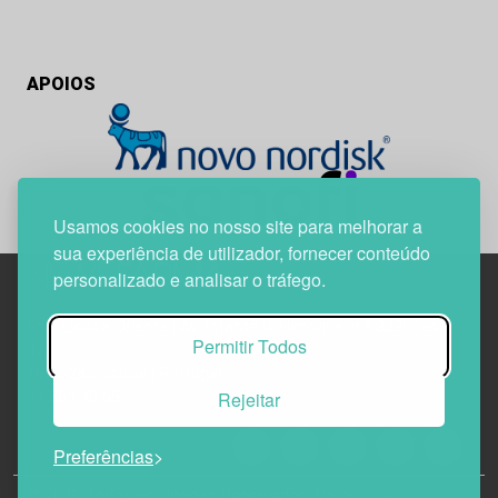
APOIOS
Usamos cookies no nosso site para melhorar a
sua experiência de utilizador, fornecer conteúdo
personalizado e analisar o tráfego.
Edif. Lisboa Oriente | Av. Infante D. Henrique, n.º 333H, esc.
Permitir Todos
37
1800-282 Lisboa | Portugal
Rejeitar
21 850 40 65
Preferências
© 2026 Todos os Direitos Reservados.
Política de