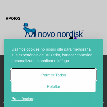
APOIOS
Usamos cookies no nosso site para melhorar a
sua experiência de utilizador, fornecer conteúdo
personalizado e analisar o tráfego.
Edif. Lisboa Oriente | Av. Infante D. Henrique, n.º 333H, esc.
Permitir Todos
37
1800-282 Lisboa | Portugal
Rejeitar
21 850 40 65
Preferências