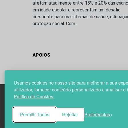
afetam atualmente entre 15% e 20% das crian
em idade escolar e representam um desafio
crescente para os sistemas de saúde, educaçã
proteção social. Com…
APOIOS
Usamos cookies no nosso site para melhorar a sua expe
utilizador, fornecer conteúdo personalizado e analisar o 
Política de Cookies.
Edif. Lisboa Oriente | Av. Infante D. Henrique, n.º 33
1800-282 Lisboa | Portugal
Permitir Todos
Rejeitar
Preferências
21 850 40 65