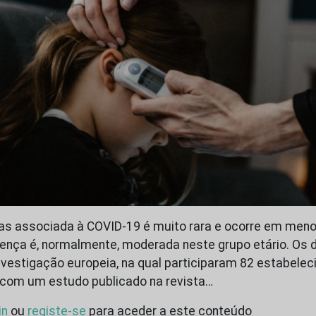
ças associada à COVID-19 é muito rara e ocorre em men
oença é, normalmente, moderada neste grupo etário. Os
vestigação europeia, na qual participaram 82 estabele
 com um estudo publicado na revista…
in
ou
registe-se
para aceder a este conteúdo