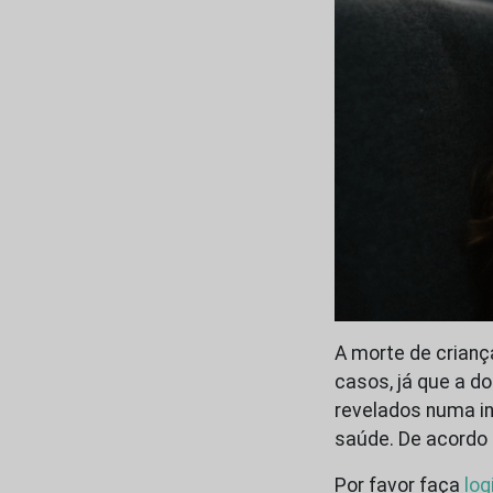
A morte de crian
casos, já que a d
revelados numa in
saúde. De acordo
Por favor faça
log