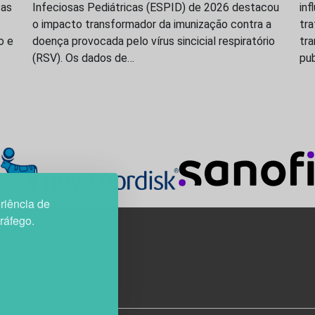
ças
Infeciosas Pediátricas (ESPID) de 2026 destacou
inf
o impacto transformador da imunização contra a
tr
o e
doença provocada pelo vírus sincicial respiratório
tr
(RSV). Os dados de…
pu
riência de
tráfego.
3H, esc. 37