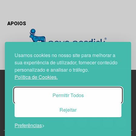
APOIOS
Usamos cookies no nosso site para melhorar a
sua experiência de utilizador, fornecer conteúdo
personalizado e analisar o tráfego.
Política de Cookies.
Edif. Lisboa Oriente | Av. Infante D. Henrique, n.º 333H, esc.
Permitir Todos
37
1800-282 Lisboa | Portugal
Rejeitar
21 850 40 65
Preferências