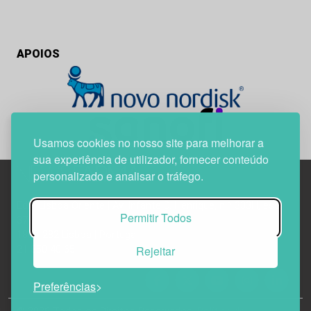
APOIOS
Usamos cookies no nosso site para melhorar a
sua experiência de utilizador, fornecer conteúdo
personalizado e analisar o tráfego.
Edif. Lisboa Oriente | Av. Infante D. Henrique, n.º 333H, esc.
Permitir Todos
37
1800-282 Lisboa | Portugal
Rejeitar
21 850 40 65
Preferências