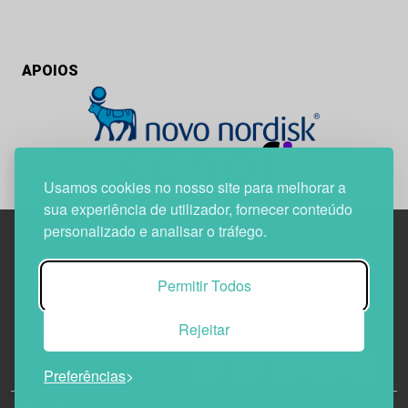
APOIOS
Usamos cookies no nosso site para melhorar a
sua experiência de utilizador, fornecer conteúdo
personalizado e analisar o tráfego.
Edif. Lisboa Oriente | Av. Infante D. Henrique, n.º 333H, esc.
Permitir Todos
37
1800-282 Lisboa | Portugal
Rejeitar
21 850 40 65
Preferências