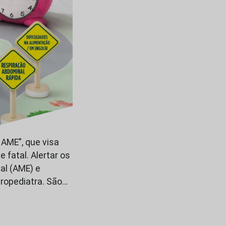
 AME”, que visa
fatal. Alertar os
al (AME) e
uropediatra. São…