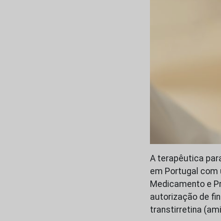
A terapêutica par
em Portugal com u
Medicamento e Pr
autorização de fi
transtirretina (a