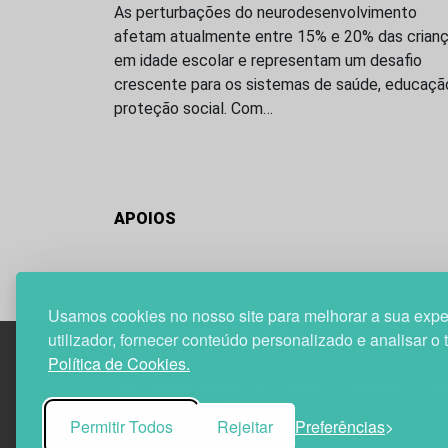
As perturbações do neurodesenvolvimento
afetam atualmente entre 15% e 20% das crian
em idade escolar e representam um desafio
crescente para os sistemas de saúde, educaçã
proteção social. Com…
APOIOS
Usamos cookies no nosso site para melhorar a sua expe
utilizador, fornecer conteúdo personalizado e analisar o 
Política de Cookies.
Edif. Lisboa Oriente | Av. Infante D. Henrique, n.º 33
1800-282 Lisboa | Portugal
Permitir Todos
Rejeitar
Preferências
21 850 40 65