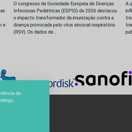
O congresso da Sociedade Europeia de Doenças
A q
ças
Infeciosas Pediátricas (ESPID) de 2026 destacou
inf
o impacto transformador da imunização contra a
tr
o e
doença provocada pelo vírus sincicial respiratório
tr
(RSV). Os dados de…
pu
riência de
tráfego.
3H, esc. 37