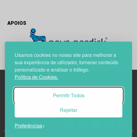
APOIOS
Usamos cookies no nosso site para melhorar a
sua experiência de utilizador, fornecer conteúdo
personalizado e analisar o tráfego.
Política de Cookies.
Edif. Lisboa Oriente | Av. Infante D. Henrique, n.º 333H, esc.
Permitir Todos
37
1800-282 Lisboa | Portugal
Rejeitar
21 850 40 65
Preferências
© 2026 Todos os Direitos Reservados.
Política de