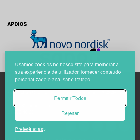
APOIOS
Usamos cookies no nosso site para melhorar a
sua experiência de utilizador, fornecer conteúdo
personalizado e analisar o tráfego.
Edif. Lisboa Oriente | Av. Infante D. Henrique, n.º 333H, esc.
Permitir Todos
37
1800-282 Lisboa | Portugal
Rejeitar
21 850 40 65
Preferências