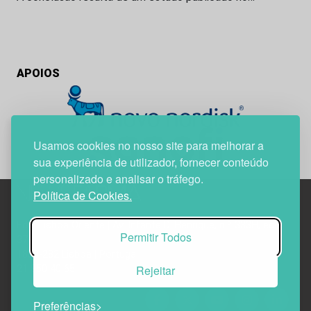
APOIOS
Usamos cookies no nosso site para melhorar a
sua experiência de utilizador, fornecer conteúdo
personalizado e analisar o tráfego.
Política de Cookies.
Edif. Lisboa Oriente | Av. Infante D. Henrique, n.º 333H, esc.
Permitir Todos
37
1800-282 Lisboa | Portugal
Rejeitar
21 850 40 65
Preferências