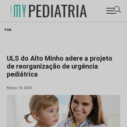
Skip
PUB
to
content
ULS do Alto Minho adere a projeto
de reorganização de urgência
pediátrica
Março 10, 2025