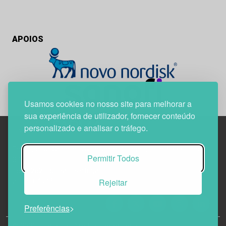
APOIOS
Usamos cookies no nosso site para melhorar a
sua experiência de utilizador, fornecer conteúdo
personalizado e analisar o tráfego.
Edif. Lisboa Oriente | Av. Infante D. Henrique, n.º 333H, esc.
Permitir Todos
37
1800-282 Lisboa | Portugal
Rejeitar
21 850 40 65
Preferências