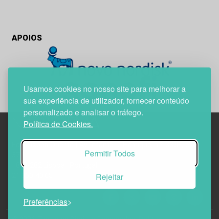
APOIOS
Usamos cookies no nosso site para melhorar a
sua experiência de utilizador, fornecer conteúdo
personalizado e analisar o tráfego.
Política de Cookies.
Edif. Lisboa Oriente | Av. Infante D. Henrique, n.º 333H, esc.
Permitir Todos
37
1800-282 Lisboa | Portugal
Rejeitar
21 850 40 65
Preferências