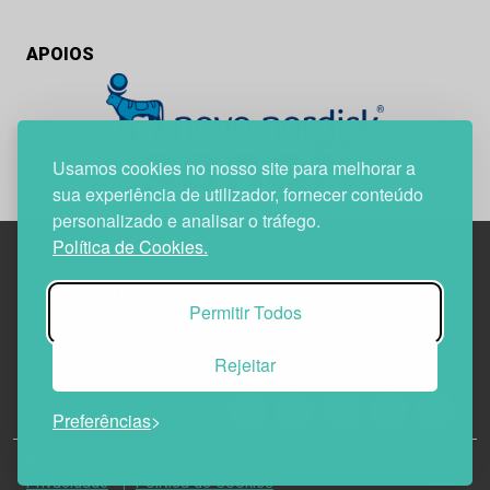
APOIOS
Usamos cookies no nosso site para melhorar a
sua experiência de utilizador, fornecer conteúdo
personalizado e analisar o tráfego.
Política de Cookies.
Edif. Lisboa Oriente | Av. Infante D. Henrique, n.º 333H, esc.
Permitir Todos
37
1800-282 Lisboa | Portugal
Rejeitar
21 850 40 65
Preferências
© 2026 Todos os Direitos Reservados.
Política de
Privacidade
Política de Cookies