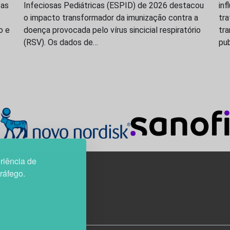
ças
Infeciosas Pediátricas (ESPID) de 2026 destacou
inf
o impacto transformador da imunização contra a
tr
o e
doença provocada pelo vírus sincicial respiratório
tr
(RSV). Os dados de…
pu
riência de
tráfego.
3H, esc. 37