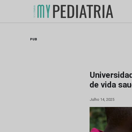
Skip
to
content
PUB
Universida
de vida sa
Julho 14, 2025