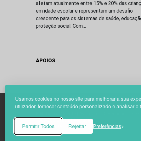
afetam atualmente entre 15% e 20% das crian
em idade escolar e representam um desafio
crescente para os sistemas de saúde, educaçã
proteção social. Com…
APOIOS
Usamos cookies no nosso site para melhorar a sua expe
utilizador, fornecer conteúdo personalizado e analisar o 
Edif. Lisboa Oriente | Av. Infante D. Henrique, n.º 33
1800-282 Lisboa | Portugal
Permitir Todos
Rejeitar
Preferências
21 850 40 65