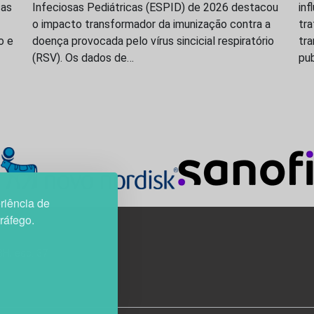
ças
Infeciosas Pediátricas (ESPID) de 2026 destacou
inf
o impacto transformador da imunização contra a
tr
o e
doença provocada pelo vírus sincicial respiratório
tr
(RSV). Os dados de…
pu
riência de
tráfego.
3H, esc. 37