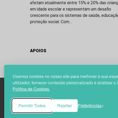
afetam atualmente entre 15% e 20% das crian
em idade escolar e representam um desafio
crescente para os sistemas de saúde, educaçã
proteção social. Com…
APOIOS
Usamos cookies no nosso site para melhorar a sua expe
utilizador, fornecer conteúdo personalizado e analisar o 
Política de Cookies.
Edif. Lisboa Oriente | Av. Infante D. Henrique, n.º 33
1800-282 Lisboa | Portugal
Permitir Todos
Rejeitar
Preferências
21 850 40 65