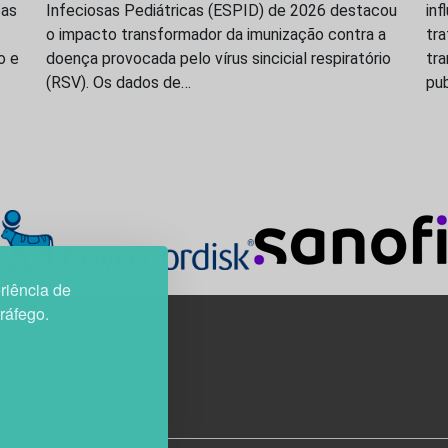
ças
Infeciosas Pediátricas (ESPID) de 2026 destacou
inf
o impacto transformador da imunização contra a
tr
o e
doença provocada pelo vírus sincicial respiratório
tr
(RSV). Os dados de…
pu
riência de
tráfego.
3H, esc. 37