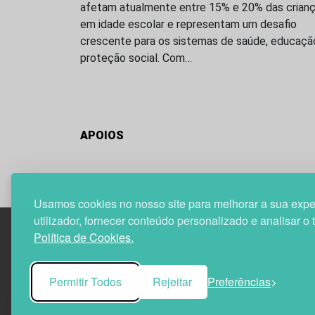
afetam atualmente entre 15% e 20% das crian
em idade escolar e representam um desafio
crescente para os sistemas de saúde, educaçã
proteção social. Com…
APOIOS
Usamos cookies no nosso site para melhorar a sua expe
utilizador, fornecer conteúdo personalizado e analisar o 
Política de Cookies.
Edif. Lisboa Oriente | Av. Infante D. Henrique, n.º 33
1800-282 Lisboa | Portugal
Permitir Todos
Rejeitar
Preferências
21 850 40 65