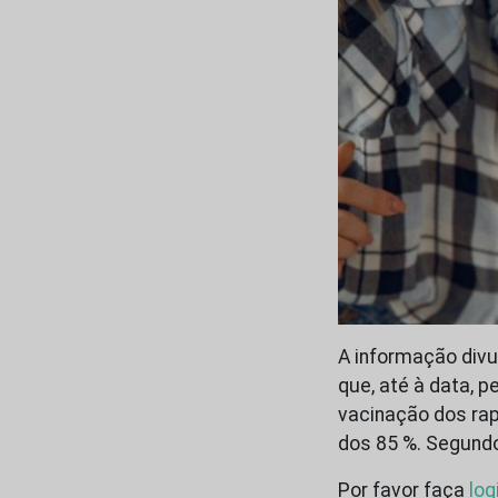
A informação div
que, até à data, p
vacinação dos rap
dos 85 %. Segundo
Por favor faça
log