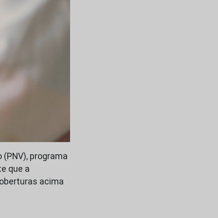
o (PNV), programa
te que a
coberturas acima