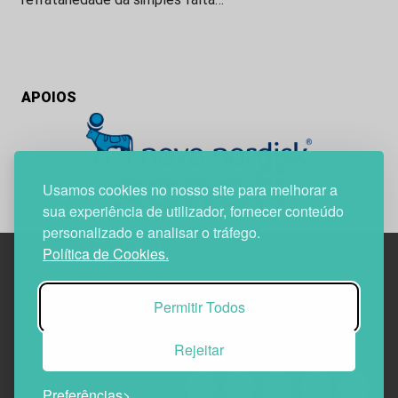
APOIOS
Usamos cookies no nosso site para melhorar a
sua experiência de utilizador, fornecer conteúdo
personalizado e analisar o tráfego.
Política de Cookies.
Edif. Lisboa Oriente | Av. Infante D. Henrique, n.º 333H, esc.
Permitir Todos
37
1800-282 Lisboa | Portugal
Rejeitar
21 850 40 65
Preferências