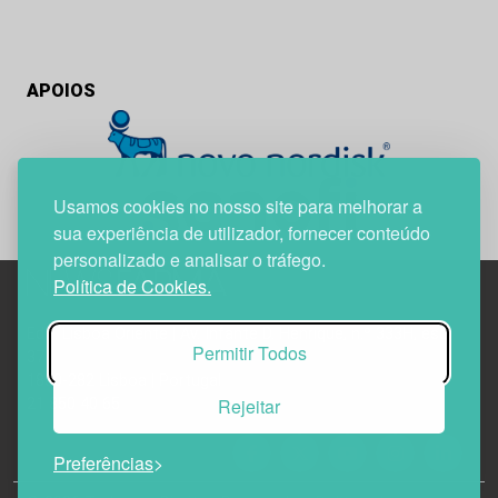
APOIOS
Usamos cookies no nosso site para melhorar a
sua experiência de utilizador, fornecer conteúdo
personalizado e analisar o tráfego.
Política de Cookies.
Edif. Lisboa Oriente | Av. Infante D. Henrique, n.º 333H, esc.
Permitir Todos
37
1800-282 Lisboa | Portugal
Rejeitar
21 850 40 65
Preferências