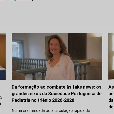
Da formação ao combate às fake news: os
As
grandes eixos da Sociedade Portuguesa de
pe
LS
Pediatria no triénio 2026-2028
da
a
de
s
Numa era marcada pela circulação rápida de