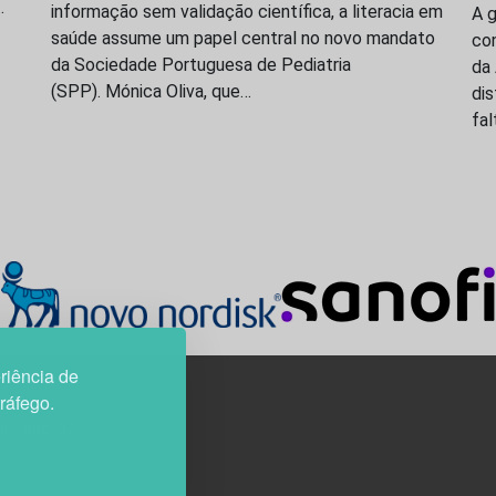
…
informação sem validação científica, a literacia em
A 
saúde assume um papel central no novo mandato
co
da Sociedade Portuguesa de Pediatria
da 
(SPP). Mónica Oliva, que…
dis
fal
riência de
tráfego.
3H, esc. 37