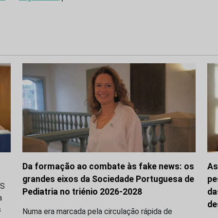
Da formação ao combate às fake news: os
As
grandes eixos da Sociedade Portuguesa de
pe
LS
Pediatria no triénio 2026-2028
da
a
de
s
Numa era marcada pela circulação rápida de