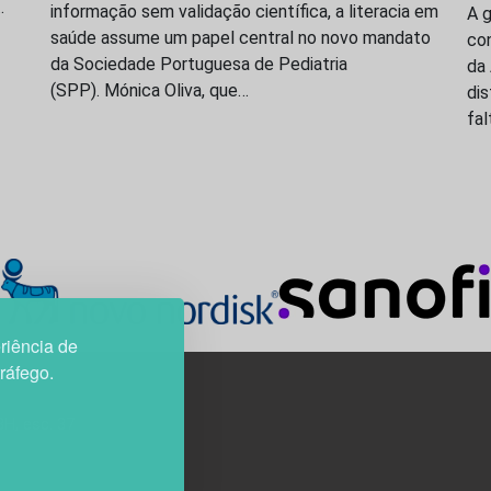
…
informação sem validação científica, a literacia em
A 
saúde assume um papel central no novo mandato
co
da Sociedade Portuguesa de Pediatria
da 
(SPP). Mónica Oliva, que…
dis
fal
riência de
tráfego.
3H, esc. 37