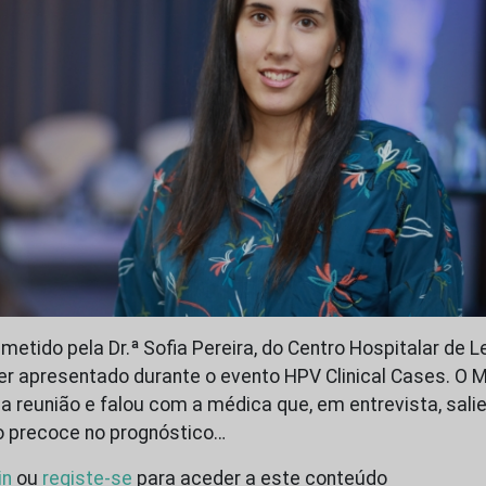
metido pela Dr.ª Sofia Pereira, do Centro Hospitalar de Le
er apresentado durante o evento HPV Clinical Cases. O M
a reunião e falou com a médica que, em entrevista, sali
o precoce no prognóstico…
in
ou
registe-se
para aceder a este conteúdo