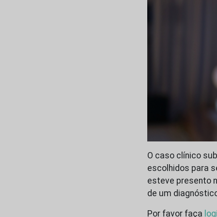
O caso clínico sub
escolhidos para s
esteve presento n
de um diagnóstic
Por favor faça
log