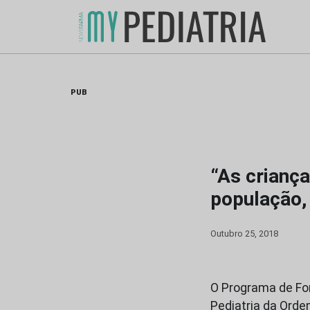
Skip
to
content
PUB
“As crianç
população,
Outubro 25, 2018
O Programa de For
Pediatria da Orde