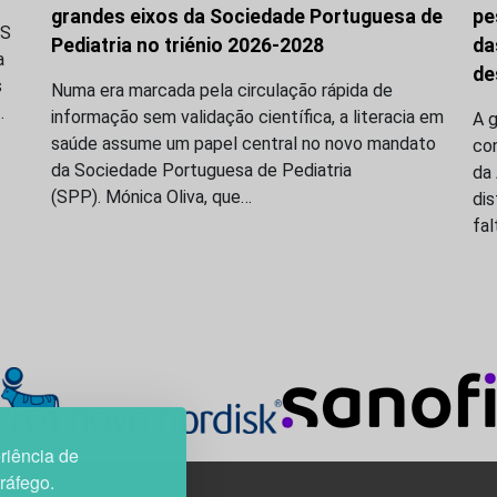
grandes eixos da Sociedade Portuguesa de
pe
LS
Pediatria no triénio 2026-2028
da
a
de
s
Numa era marcada pela circulação rápida de
…
informação sem validação científica, a literacia em
A 
saúde assume um papel central no novo mandato
co
da Sociedade Portuguesa de Pediatria
da 
(SPP). Mónica Oliva, que…
dis
fal
riência de
tráfego.