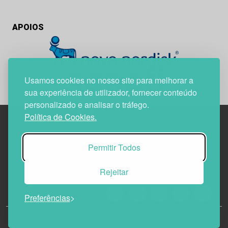
APOIOS
Usamos cookies no nosso site para melhorar a
sua experiência de utilizador, fornecer conteúdo
personalizado e analisar o tráfego.
Política de Cookies.
Edif. Lisboa Oriente | Av. Infante D. Henrique, n.º 333H, esc.
Permitir Todos
37
1800-282 Lisboa | Portugal
Rejeitar
21 850 40 65
Preferências
© 2026 Todos os Direitos Reservados.
Política de
Privacidade
Política de Cookies