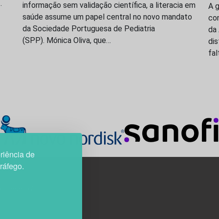
…
informação sem validação científica, a literacia em
A 
saúde assume um papel central no novo mandato
co
da Sociedade Portuguesa de Pediatria
da 
(SPP). Mónica Oliva, que…
dis
fal
riência de
tráfego.
3H, esc. 37