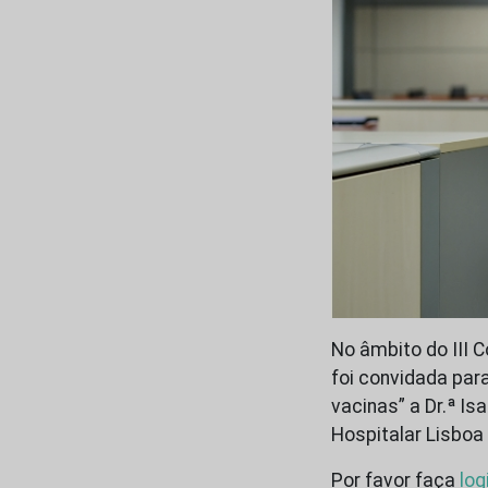
No âmbito do III 
foi convidada par
vacinas” a Dr.ª Is
Hospitalar Lisboa 
Por favor faça
log