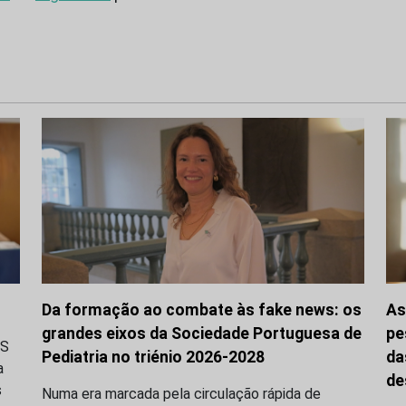
Da formação ao combate às fake news: os
As
grandes eixos da Sociedade Portuguesa de
pe
LS
Pediatria no triénio 2026-2028
da
a
de
s
Numa era marcada pela circulação rápida de