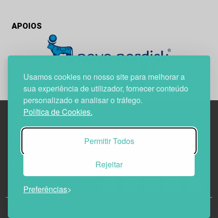
APOIOS
Usamos cookies no nosso site para melhorar a
sua experiência de utilizador, fornecer conteúdo
personalizado e analisar o tráfego.
Política de Cookies.
Edif. Lisboa Oriente | Av. Infante D. Henrique, n.º 333H, esc.
Permitir Todos
37
1800-282 Lisboa | Portugal
Rejeitar
21 850 40 65
Preferências
© 2026 Todos os Direitos Reservados.
Política de
Privacidade
Política de Cookies