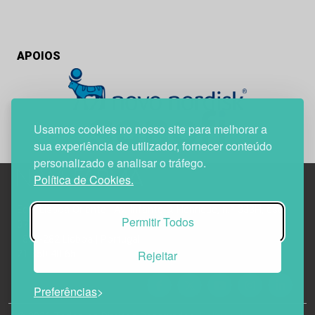
APOIOS
Usamos cookies no nosso site para melhorar a
sua experiência de utilizador, fornecer conteúdo
personalizado e analisar o tráfego.
Política de Cookies.
Edif. Lisboa Oriente | Av. Infante D. Henrique, n.º 333H, esc.
Permitir Todos
37
1800-282 Lisboa | Portugal
Rejeitar
21 850 40 65
Preferências