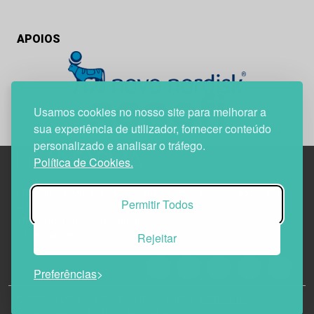
APOIOS
Usamos cookies no nosso site para melhorar a
sua experiência de utilizador, fornecer conteúdo
personalizado e analisar o tráfego.
Política de Cookies.
Edif. Lisboa Oriente | Av. Infante D. Henrique, n.º 333H, esc.
Permitir Todos
37
1800-282 Lisboa | Portugal
Rejeitar
21 850 40 65
Preferências
© 2026 Todos os Direitos Reservados.
Política de
Privacidade
Política de Cookies