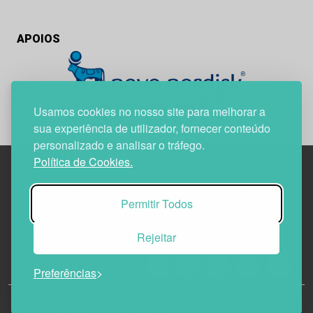
APOIOS
Usamos cookies no nosso site para melhorar a
sua experiência de utilizador, fornecer conteúdo
personalizado e analisar o tráfego.
Política de Cookies.
Edif. Lisboa Oriente | Av. Infante D. Henrique, n.º 333H, esc.
Permitir Todos
37
1800-282 Lisboa | Portugal
Rejeitar
21 850 40 65
Preferências
© 2026 Todos os Direitos Reservados.
Política de
Privacidade
Política de Cookies