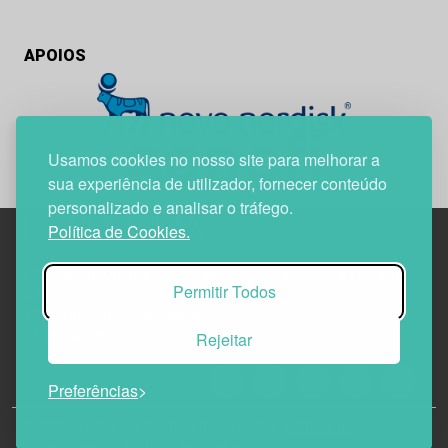
APOIOS
Usamos cookies no nosso site para melhorar a
sua experiência de utilizador, fornecer conteúdo
personalizado e analisar o tráfego.
Política de Cookies.
Edif. Lisboa Oriente | Av. Infante D. Henrique, n.º 333H, esc.
Permitir Todos
37
1800-282 Lisboa | Portugal
Rejeitar
21 850 40 65
Preferências
© 2026 Todos os Direitos Reservados.
Política de
Privacidade
Política de Cookies